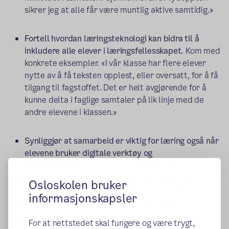
sikrer jeg at alle får være muntlig aktive samtidig.»
Fortell hvordan læringsteknologi kan bidra til å
inkludere alle elever i læringsfellesskapet.
Kom med
konkrete eksempler. «I vår klasse har flere elever
nytte av å få teksten opplest, eller oversatt, for å få
tilgang til fagstoffet. Det er helt avgjørende for å
kunne delta i faglige samtaler på lik linje med de
andre elevene i klassen.»
Synliggjør at samarbeid er viktig for læring også når
elevene bruker digitale verktøy og
ressurser.
Foresatte er ofte bekymret for at elevene
sitter alene foran en skjerm, uten å samhandle med
Osloskolen bruker
andre. Vis og fortell hvordan elevene jobber
informasjonskapsler
sammen når de bruker læringsteknologi.
For at nettstedet skal fungere og være trygt,