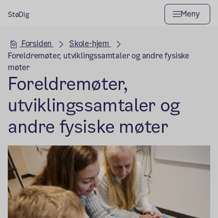
Meny
StøDig
Hovedseksjon
Forsiden
Skole-hjem
Foreldremøter, utviklingssamtaler og andre fysiske
møter
Foreldremøter,
utviklingssamtaler og
andre fysiske møter