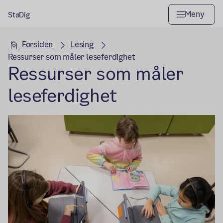
Meny
StøDig
Hovedseksjon
Forsiden
Lesing
Ressurser som måler leseferdighet
Ressurser som måler
leseferdighet