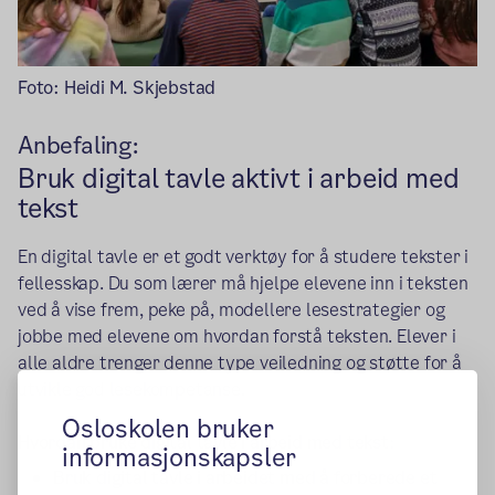
Foto: Heidi M. Skjebstad
Anbefaling:
Bruk digital tavle aktivt i arbeid med
tekst
En digital tavle er et godt verktøy for å studere tekster i
fellesskap. Du som lærer må hjelpe elevene inn i teksten
ved å vise frem, peke på, modellere lesestrategier og
jobbe med elevene om hvordan forstå teksten. Elever i
alle aldre trenger denne type veiledning og støtte for å
utvikle god lesekompetanse.
Osloskolen bruker
Hvordan bruke digital tavle i arbeid med tekst
:
informasjonskapsler
Bruk digital tavle i arbeidet med å forberede et