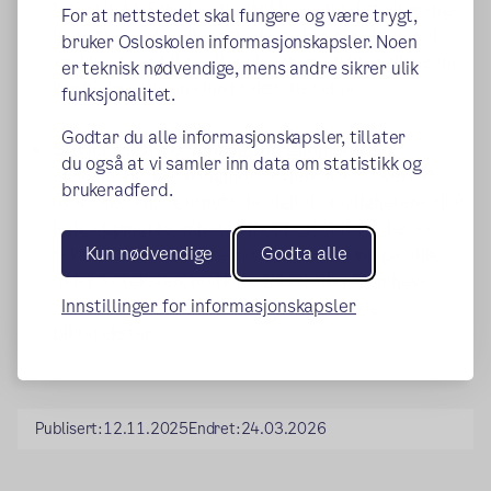
lesearbeid.
Før elevene skal lese en tekst vil mange
For at nettstedet skal fungere og være trygt,
ha nytte av visuell støtte. Dere kan for eksempel
bruker Osloskolen informasjonskapsler. Noen
snakke om et bilde eller vise frem en liten film som
er teknisk nødvendige, mens andre sikrer ulik
kan hjelpe elevene inn i tekstens tema.
funksjonalitet.
Godtar du alle informasjonskapsler, tillater
Studer tekstens oppbygging sammen med
du også at vi samler inn data om statistikk og
elevene.
Bruk den digitale tavlen til å få oversikt
brukeradferd.
over teksten, og utnytt de digitale mulighetene til å
lede oppmerksomheten mot bestemte deler av
Kun nødvendige
Godta alle
teksten. Det kan være nyttig å zoome inn på ulike
deler av teksten, markere tekst, eller fremheve
Innstillinger for informasjonskapsler
elementer som tabeller, illustrasjoner og
bildetekster.
Publisert:
12.11.2025
Endret:
24.03.2026