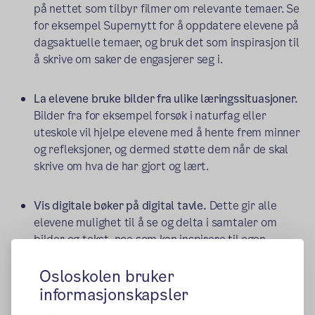
på nettet som tilbyr filmer om relevante temaer. Se
for eksempel Supernytt for å oppdatere elevene på
dagsaktuelle temaer, og bruk det som inspirasjon til
å skrive om saker de engasjerer seg i.
La
elevene bruke bilder fra ulike læringssituasjoner.
Bilder fra for eksempel forsøk i naturfag eller
uteskole vil hjelpe elevene med å hente frem minner
og refleksjoner, og dermed støtte dem når de skal
skrive om hva de har gjort og lært.
Vis digitale bøker på digital tavle.
Dette gir alle
elevene mulighet til å se og delta i samtaler om
bilder og tekst, noe som kan inspirere til egen
skriving. Det er nyttig å zoome inn på detaljer i
Osloskolen bruker
illustrasjonene og snakke om det barna observerer.
informasjonskapsler
Bruk spill som motivasjon for skriving.
Minecraft og