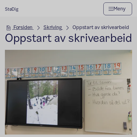
Meny
StøDig
Hovedseksjon
Forsiden
Skriving
Oppstart av skrivearbeid
Oppstart av skrivearbeid