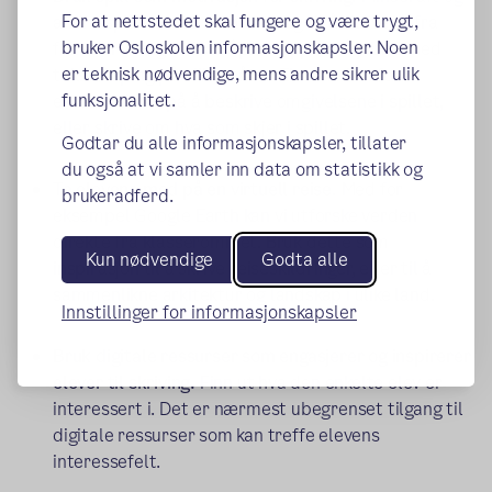
For at nettstedet skal fungere og være trygt,
andre spill kan være en inngang til å skrive ut fra
bruker Osloskolen informasjonskapsler. Noen
felles erfaringer. Spill åpner opp for å jobbe med
er teknisk nødvendige, mens andre sikrer ulik
tekstskaping på ulike måter. Elevene kan for
funksjonalitet.
eksempel øve på å beskrive omgivelsene i spillet,
eller skrive om hva som skjer i spillet.
Godtar du alle informasjonskapsler, tillater
du også at vi samler inn data om statistikk og
Ta elevene med på en virtuell reise.
Med for
brukeradferd.
eksempel Google Earth kan vi utforske verden
direkte fra klasserommet. Bruk dette som
Kun nødvendige
Godta alle
inspirasjon til å skrive reiseskildringer, eller til å
sammenlikne arkitektur og landskap i ulike land.
Innstillinger for informasjonskapsler
Bruk digitale ressurser som engasjerer og inspirerer
elever til skriving.
Finn ut hva den enkelte elev er
interessert i. Det er nærmest ubegrenset tilgang til
digitale ressurser som kan treffe elevens
interessefelt.