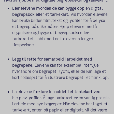
Hvordan jobbe med digitale begrepsbøker og tankekart:
Lær elevene hvordan de kan bygge opp en digital
begrepsbok eller et tankekart.
Vis hvordan elevene
kan bruke bilder, film, tekst og lydfiler for å belyse
et begrep på ulike måter. Hjelp elevene med å
organisere og bygge ut begrepsboka eller
tankekartet. Jobb med dette over en lengre
tidsperiode.
Legg til rette for samarbeid i arbeidet med
begrepene.
Elevene kan for eksempel intervjue
hverandre om begrepet i lydfil, eller de kan lage et
kort rollespill for å illustrere begrepet i et filmklipp.
La elevene forklare innholdet i et tankekart ved
hjelp av lydfiler.
Å lage tankekart er en vanlig praksis
i arbeid med nye begreper. Når elevene har laget et
tankekart, enten på papir eller digitalt, vil det være