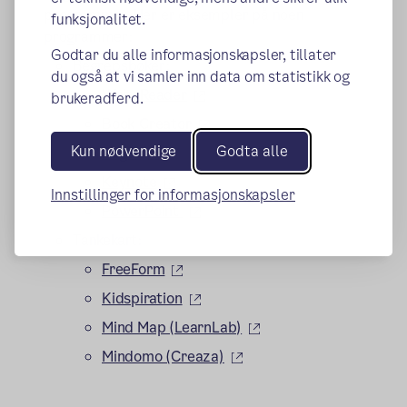
programmer.
Her er eksempler på noen
funksjonalitet.
programmer:
Godtar du alle informasjonskapsler, tillater
Begrepsbøker:
du også at vi samler inn data om statistikk og
(ekstern lenke)
WriteReader
brukeradferd.
(ekstern lenke)
Book Creator
Kun nødvendige
Godta alle
(ekstern lenke)
Pages
(ekstern lenke)
Keynote
Innstillinger for informasjonskapsler
(ekstern lenke)
PowerPoint
Tankekart:
(ekstern lenke)
FreeForm
(ekstern lenke)
Kidspiration
(ekstern lenke)
Mind Map (LearnLab)
(ekstern lenke)
Mindomo (Creaza)