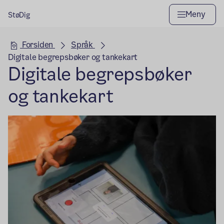
Meny
StøDig
Hovedseksjon
Forsiden
Språk
Digitale begrepsbøker og tankekart
Digitale begrepsbøker
og tankekart