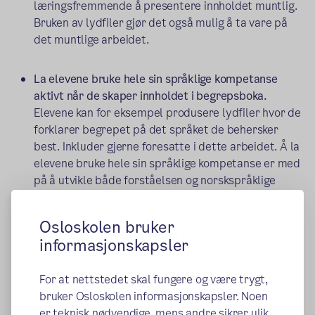
læringsfremmende å presentere innholdet muntlig.
Bruken av lydfiler gjør det også mulig å ta vare på
det muntlige arbeidet.
La elevene bruke hele sin språklige kompetanse
aktivt når de skaper innholdet i begrepsboka.
Elevene kan for eksempel produsere lydfiler hvor de
forklarer begrepet på det språket de behersker
best. Inkluder gjerne foresatte i dette arbeidet. Å la
elevene bruke hele sin språklige kompetanse er med
på å utvikle både forståelsen og norskspråklige
ferdigheter.
Osloskolen bruker
La elevene hente inspirasjon fra medelevers
informasjonskapsler
begrepsbøker og tankekart.
Vis gjerne elevers
arbeid på digital tavle for å diskutere ulike løsninger.
For at nettstedet skal fungere og være trygt,
bruker Osloskolen informasjonskapsler. Noen
Begrepsbøker og tankekart kan lages i mange ulike
er teknisk nødvendige, mens andre sikrer ulik